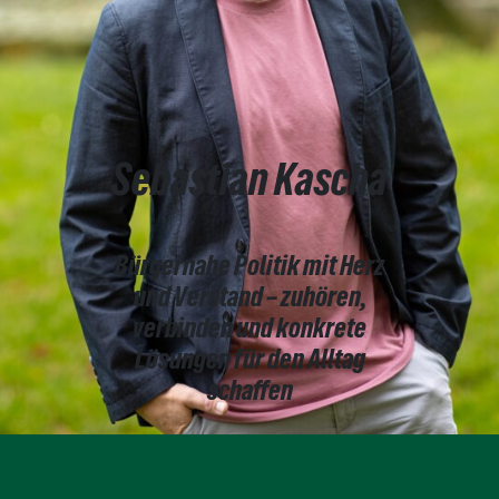
Sebastian Kascha
Bürgernahe Politik mit Herz
und Verstand – zuhören,
verbinden und konkrete
Lösungen für den Alltag
schaffen